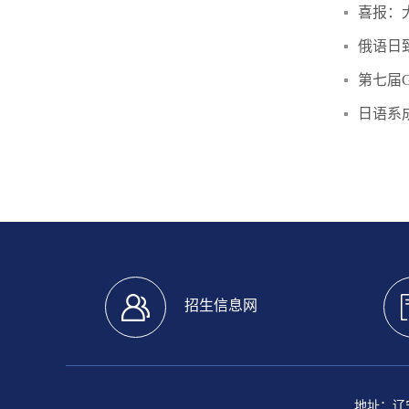
喜报：
俄语日
第七届G
日语系
招生信息网
地址：辽宁省