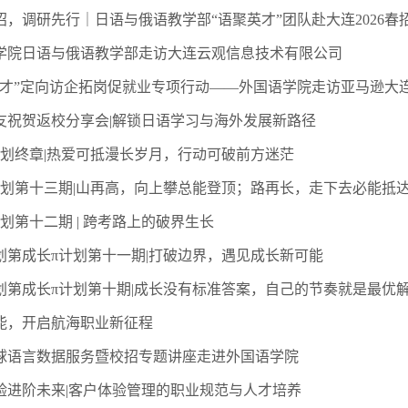
招，调研先行｜日语与俄语教学部“语聚英才”团队赴大连2026
学院日语与俄语教学部走访大连云观信息技术有限公司
引才”定向访企拓岗促就业专项行动——外国语学院走访亚马逊大
校友祝贺返校分享会|解锁日语学习与海外发展新路径
计划终章|热爱可抵漫长岁月，行动可破前方迷茫
计划第十三期|山再高，向上攀总能登顶；路再长，走下去必能抵
划第十二期 | 跨考路上的破界生长
计划第成长π计划第十一期|打破边界，遇见成长新可能
划第成长π计划第十期|成长没有标准答案，自己的节奏就是最优
赋能，开启航海职业新征程
球语言数据服务暨校招专题讲座走进外国语学院
验进阶未来|客户体验管理的职业规范与人才培养