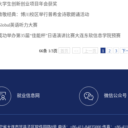
大学生创新创业项目年会获奖
致敬经典：博川校区举行普希金诗歌朗诵活动
lobal英语听力大赛
成功举办第35届“佳能杯”日语演讲比赛大连东软信息学院预赛
66条 1/3页
首页
<<
上一页
1
2
3
下
就业信息网
微信公众号
大连市甘井子区软件园路8号 电话：+86-411-84835000 传真：+86-411-8