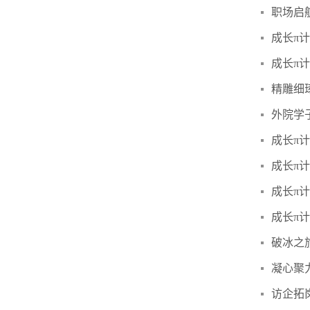
职场启
成长π
成长π
精雕细
外院学
成长π
成长π
成长π
成长π
破冰之
凝心聚
访企拓