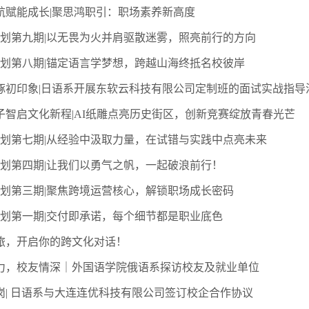
航赋能成长|聚思鸿职引：职场素养新高度
计划第九期|以无畏为火并肩驱散迷雾，照亮前行的方向
计划第八期|锚定语言学梦想，跨越山海终抵名校彼岸
琢初印象|日语系开展东软云科技有限公司定制班的面试实战指导
子智启文化新程|AI纸雕点亮历史街区，创新竞赛绽放青春光芒
计划第七期|从经验中汲取力量，在试错与实践中点亮未来
计划第四期|让我们以勇气之帆，一起破浪前行！
计划第三期|聚焦跨境运营核心，解锁职场成长密码
计划第一期|交付即承诺，每个细节都是职业底色
旅，开启你的跨文化对话！
力，校友情深｜外国语学院俄语系探访校友及就业单位
岗| 日语系与大连连优科技有限公司签订校企合作协议