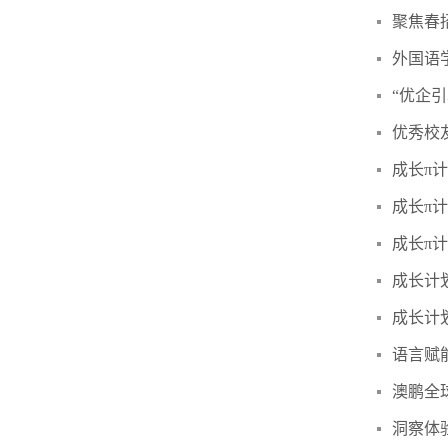
聚焦春
外国语
“优企
​优秀
成长π
成长π
成长π计
​成长
成长计
​语言
澳鹏全
洞察体