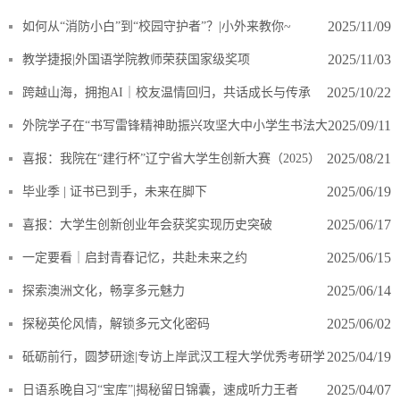
“理解当代中国”全国大学生英语能力大赛喜报
2025/11/09
如何从“消防小白”到“校园守护者”？|小外来教你~
2025/11/03
教学捷报|外国语学院教师荣获国家级奖项
2025/10/22
跨越山海，拥抱AI｜校友温情回归，共话成长与传承
2025/09/11
外院学子在“书写雷锋精神助振兴攻坚大中小学生书法大
赛”中喜获佳绩
2025/08/21
喜报：我院在“建行杯”辽宁省大学生创新大赛（2025）
中再创佳绩
2025/06/19
毕业季 | 证书已到手，未来在脚下
2025/06/17
​喜报：大学生创新创业年会获奖实现历史突破
2025/06/15
一定要看｜启封青春记忆，共赴未来之约
2025/06/14
探索澳洲文化，畅享多元魅力
2025/06/02
探秘英伦风情，解锁多元文化密码
2025/04/19
砥砺前行，圆梦研途|专访上岸武汉工程大学优秀考研学
子程昱
2025/04/07
日语系晚自习“宝库”|揭秘留日锦囊，速成听力王者