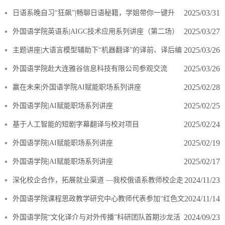
2025/03/31
日语系晚自习“狂飙”|畅聊日语秘籍，学姐带你一键升
级！
2025/03/27
外国语学院英语系|AIGC技术应用系列讲座（第二场）
2025/03/26
​主题讲座|大语言模型辅助下“机器翻译”的译前、译后编
辑
2025/03/26
外国语学院赴大连雅谷信息科技有限公司参观交流
2025/02/28
赢在未来|外国语学院AI赋能职场系列讲座
2025/02/25
外国语学院|AI赋能职场系列讲座
2025/02/24
基于人工智能的短剧字幕翻译与校对项目
2025/02/19
外国语学院|AI赋能职场系列讲座
2025/02/17
外国语学院|AI赋能职场系列讲座
2024/11/23
深化校企合作，拓展就业渠道 —我校俄语系教师校企走
访沈阳行
2024/11/14
外国语学院课程思政教学研究中心教师代表参加“红色文
化传承与外语课程思政融合创新研讨会”并做交流汇报
2024/09/23
外国语学院“文化译介与对外传播”科研团队首期沙龙活