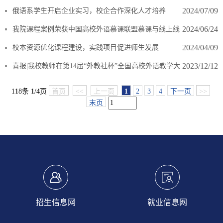
动圆满结束
2024/07/09
俄语系学生开启企业实习，校企合作深化人才培养
2024/06/24
我院课程案例荣获中国高校外语慕课联盟慕课与线上线
下混合式教学优秀案例
2024/04/09
校本资源优化课程建设，实践项目促进师生发展
2023/12/12
喜报|我校教师在第14届“外教社杯”全国高校外语教学大
赛（职业院校组）辽宁省决赛中喜获佳绩
118条 1/4页
首页
<<
上一页
1
2
3
4
下一页
>>
末页
招生信息网
就业信息网