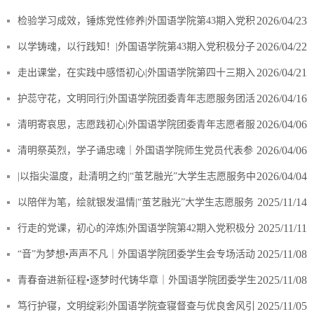
2026/04/23
检验学习成效，锤炼党性修养|外国语学院第43期入党积
极分子培训结业考试顺利进行
2026/04/22
以学铸魂，以行践知！|外国语学院第43期入党积极分子
培训圆满结束
2026/04/21
走出课堂，在实践中感悟初心|外国语学院第四十三期入
党积极分子培训实践活动纪实
2026/04/16
护蕊守花，文明同行|外国语学院团委青年志愿服务团活
动纪实
2026/04/06
清明寄哀思，志愿践初心|外国语学院团委青年志愿者服
务团用行动书写清明时节答卷
2026/04/06
清明祭英烈，学子诵忠魂｜外国语学院师生党员代表参
加大连市“追寻·2026·清明祭英烈”主题活动
2026/04/04
|以指尖温度，赴清明之约|“茧艺融光”大学生志愿服务中
心活动纪实
2025/11/14
以陪伴为笔，绘就银发温情|“茧艺融光”大学生志愿服务
中心活动纪实(二)
2025/11/11
行走的党课，初心的淬炼|外国语学院第42期入党积极分
子十月社会实践纪实
2025/11/08
“音”为梦想•声声不凡｜外国语学院团委学生会专场活动
（下）
2025/11/08
青春奋进新征程•逐梦时代铸华章｜外国语学院团委学生
会专场活动（上）
2025/11/05
​笃行护寝，文明绽彩|外国语学院查寝督查与优良舍风引