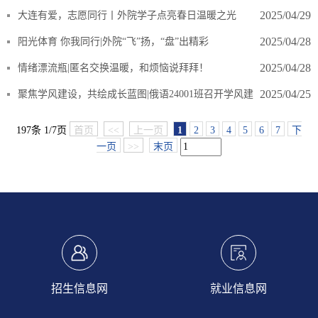
2025/04/29
大连有爱，志愿同行丨外院学子点亮春日温暖之光
2025/04/28
阳光体育 你我同行|外院“飞”扬，“盘”出精彩
2025/04/28
情绪漂流瓶|匿名交换温暖，和烦恼说拜拜！
2025/04/25
聚焦学风建设，共绘成长蓝图|俄语24001班召开学风建
设主题班会
197条 1/7页
首页
<<
上一页
1
2
3
4
5
6
7
下
一页
>>
末页
招生信息网
就业信息网