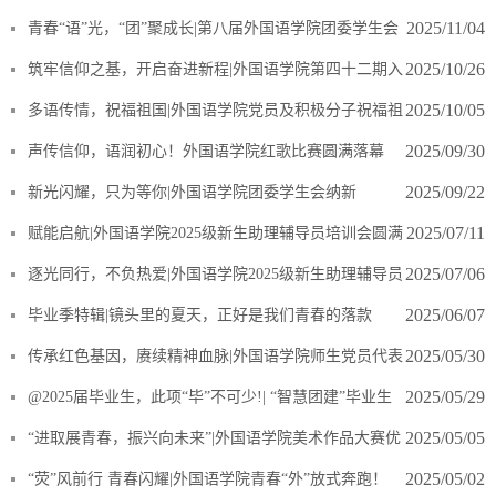
领系列活动（一）
2025/11/04
青春“语”光，“团”聚成长|第八届外国语学院团委学生会
见面大会
2025/10/26
筑牢信仰之基，开启奋进新程|外国语学院第四十二期入
党积极分子第一次培训圆满结束
2025/10/05
多语传情，祝福祖国|外国语学院党员及积极分子祝福祖
国视频展示
2025/09/30
声传信仰，语润初心！外国语学院红歌比赛圆满落幕
2025/09/22
新光闪耀，只为等你|外国语学院团委学生会纳新
2025/07/11
赋能启航|外国语学院2025级新生助理辅导员培训会圆满
结束
2025/07/06
逐光同行，不负热爱|外国语学院2025级新生助理辅导员
选拔工作圆满结束
2025/06/07
毕业季特辑|镜头里的夏天，正好是我们青春的落款
2025/05/30
传承红色基因，赓续精神血脉|外国语学院师生党员代表
与入党积极分子走进大连红星村爱国主义教育基地
2025/05/29
​@2025届毕业生，此项“毕”不可少!| “智慧团建”毕业生
团员团组织关系转接流程指南
2025/05/05
“进取展青春，振兴向未来”|外国语学院美术作品大赛优
秀作品大赏
2025/05/02
“荧”风前行 青春闪耀|外国语学院青春“外”放式奔跑！