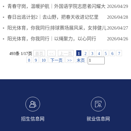
青春守岗，温暖护航｜外国语学院志愿者闪耀大
2026/04/29
连马拉松赛场
春日出逃计划2｜去山野，把春天收进记忆里
2026/04/28
阳光体育，你我同行|排球赛场展风采，女排健儿
2026/04/27
勇夺魁
阳光体育，你我同行｜以绳聚力，以心同行
2026/04/26
493条 1/17页
首页
<<
上一页
1
2
3
4
5
6
7
8
9
10
下一页
>>
末页
招生信息网
就业信息网