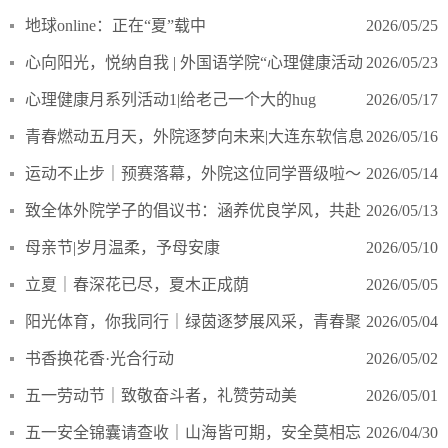
语学院开展寝室长专项培训活动圆满成功
地球online：正在“夏”载中
2026/05/25
心向阳光，悦纳自我 | 外国语学院“心理健康活动
2026/05/23
月”趣味市集圆满落幕
心理健康月系列活动1|给老己一个大的hug
2026/05/17
青春燃动五月天，外院逐梦向未来|大连东软信息
2026/05/16
学院外国语学院燃情出征第十八届校运动会
运动不止步｜预赛落幕，外院这位同学晋级啦～
2026/05/14
致全体外院学子的倡议书：涵养优良学风，共赴
2026/05/13
青春之约
母亲节|岁月温柔，予母安康
2026/05/10
立夏｜春深花已尽，夏木正成荫
2026/05/05
阳光体育，你我同行｜绿茵逐梦展风采，青春聚
2026/05/04
力向未来
书香换花香·光合行动
2026/05/02
五一劳动节｜致敬奋斗者，礼赞劳动美
2026/05/01
五一安全锦囊请查收｜山海皆可期，安全莫相忘
2026/04/30