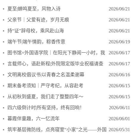
始啦～
夏至|蝉鸣夏至，风物入诗
2026/06/21
父亲节｜父爱有迹，岁月无痕
2026/06/21
​持“证”辞母校，乘风赴山海
2026/06/21
端午节|端午情韵，粽香传意
2026/06/19
图书馆×外国语学院｜在阳光下静阅一小时，我
2026/06/17
们把书读进了夏天里
​言载师心，语赴新程|外院限定版毕业祝福请查
2026/06/17
收！
文明离校倡议书|以青春之名温柔谢幕
2026/06/16
期末备考须知｜严守考纪，从容赴考
2026/06/15
从初秋到盛夏，我们走了整整四年～
2026/06/15
四六级倒计时|所有坚持，终有回响！
2026/06/11
暮霞伴童趣，六一忆流年
2026/06/01
筑牢基层微防线，点亮寝室“小家”之光——外国
2026/05/31