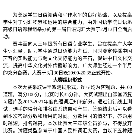
为
奠定学生
日语阅读和写作水平
的
良好基础
，以及提高
学生对于词汇积累和运用
的综合能力，
由
外国语学院日语系
高级日语课程组举办
的第一届日语词汇大赛于
2月13日全面
启
动
。
赛事面向
大三年级所有
日语
专业
学
生
，旨在提高广大学
生
词汇量，助力学生通过日语能力考试，同时奠定
传播中国
声音的实践能力与跨文化交际能力
的基石
，促进中日文化交
流，提高中华文化对外传播影响力。
广大师生经过一个半月
的充分备赛，大赛于
3月3
0
日晚
20:00-20:35
正式开始。
大赛组织形式
本次大赛采取
课堂派测试
形式，题型均为
客观
题，共
100
道题，满分100分，比赛时长35分钟。
大赛试题出自课堂派复
习题库及
2017-2021
年度真题词汇知识部分。通过钉钉线上测
试，
选手的得分和排名由系统自动产生，答题结束后可以看
到本次答题分数和所用的时间。分数相同的情况下，答题用
时越短，排名越高。
本次比赛大三年级全员参与，不得
放弃
比赛。
试题类型参考于中国人民杯词汇大赛，由以下五种题