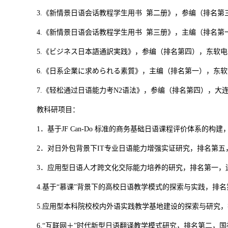
3.《新情景日语会话教程学生用书 第二册》，参编（排名第三
4.《新情景日语会话教程学生用书 第三册》，主编（排名第一
5.《ビジネス日本語通訳実践》，参编（排名第四），东软电子出
6.《日系企業に求められる素質》，主编（排名第一），东软电子
7.《轻松通过日语能力考N2语法》，参编（排名第四），大连理
教科研项目：
1．基于JF Can-Do 标准的商务基础日语课程评价体系的构建，排
2．对日外包背景下IT专业日语能力增强实证研究，排名第五，辽宁
3．应用型日语人才跨文化交际能力培养的研究，排名第一，辽宁省十二
4.基于“慕课”背景下的高校日语教学模式的探索与实践，排名第四，
5.应用型本科院校校内外语实践教学基地建设的探索与研究，排名第
6.“互联网＋”时代新型日语翻译教学模式研究，排名第二，国社