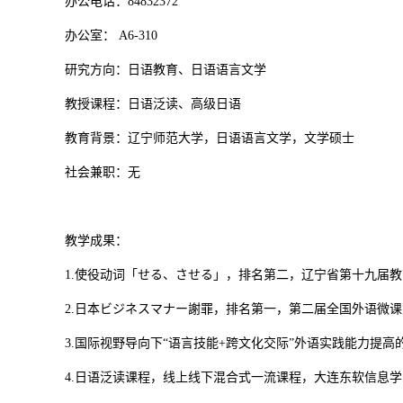
办公电话：84832372
办公室： A6-310
研究方向：日语教育、日语语言文学
教授课程：日语泛读、高级日语
教育背景：辽宁师范大学，日语语言文学，文学硕士
社会兼职：无
教学成果：
1.使役动词「せる、させる」，排名第二，辽宁省第十九届教育
2.日本ビジネスマナー謝罪，排名第一，第二届全国外语微课大赛
3.国际视野导向下“语言技能+跨文化交际”外语实践能力提高
4.日语泛读课程，线上线下混合式一流课程，大连东软信息学院，