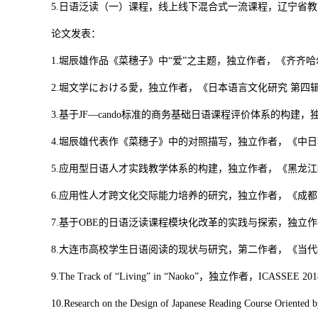
5.日语泛读（一）课程，线上线下混合式一流课程，辽宁省教育厅
论文发表：
1.堀辰雄作品《菜穗子》中“爱”之主题，独立作者，《齐齐哈尔
2.堀文学における愛，独立作者，《日本语言文化研究 第四辑》
3.基于JF—cando标准的商务基础日语课程评价体系的构建，
4.堀辰雄代表作《菜穗子》中的对照描写，独立作者，《中日韩
5.应用型日语人才实践教学体系的构建，独立作者，《黑龙江教育
6.应用性人才跨文化交际能力培养的研究，独立作者，《成都工业
7.基于OBE的日语泛读课程模块化改革的实践与探索，独立作者
8.大连市高校学生日语阅读的现状与研究，第二作者，《当代教
9.The Track of “Living” in “Naoko”，独立作者，ICASSEE 20
10.Research on the Design of Japanese Reading Course Orie