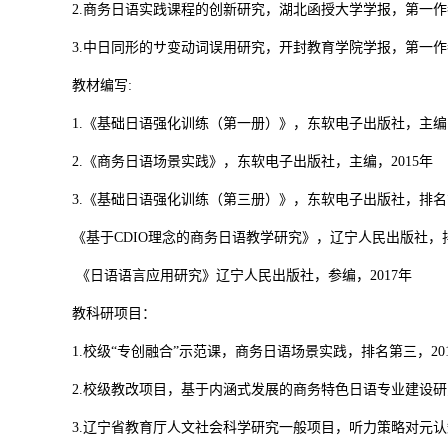
2.商务日语实践课程的创新研究，湖北函授大学学报，第一作者
3.中日同形的サ变动词误用研究，开封教育学院学报，第一作者
教材编写:
1.《基础日语强化训练（第一册）》，东软电子出版社，主编，
2.《商务日语场景实践》，东软电子出版社，主编，2015年
3.《基础日语强化训练（第三册）》，东软电子出版社，排名第
《基于CDIO理念的商务日语教学研究》，辽宁人民出版社，排
《日语语言应用研究》辽宁人民出版社，参编，2017年
教科研项目：
1.校级“专创融合”示范课，商务日语场景实践，排名第三，20
2.校级教改项目，基于内涵式发展的商务特色日语专业建设研究
3.辽宁省教育厅人文社会科学研究一般项目，听力策略对元认