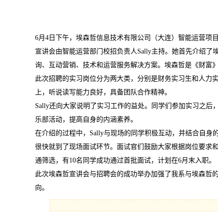
6月4日下午，埃森哲信息技术有限公司（大连）智能运营项
宣讲会由智能运营部门校招负责人Sally主持。她首先介绍
询、互动营销、技术和运营服务解决方案。埃森哲是《财富》全球
此次招聘的实习岗位分为两大类，分别是财务实习生和人力
上，听说读写能力良好，具备团队合作精神。
Sally还向大家说明了实习工作的益处。同学们参加实习
乐部活动，提高自身的内涵素养。
在介绍的过程中，Sally与现场的同学积极互动，并结合
很快就到了现场面试环节。面试官们鼓励大家根据岗位要求
通筛选，有10名同学成功通过首批面试，计划在6月末入职。
此次埃森哲宣讲会与招聘会的成功举办加强了我系与埃森哲
向。