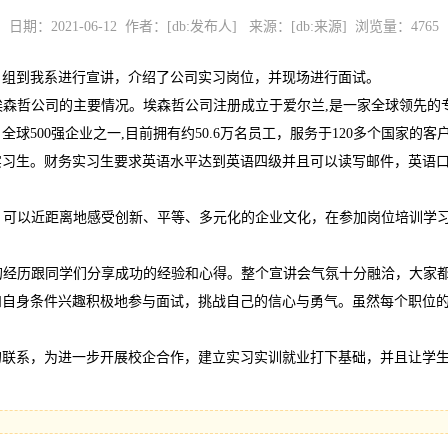
日期：2021-06-12 作者：[db:发布人] 来源：[db:来源] 浏览量：
4765
目组到我系进行宣讲，介绍了公司实习岗位，并现场进行面试。
了埃森哲公司的主要情况。埃森哲公司注册成立于爱尔兰,是一家全球领先的
500强企业之一,目前拥有约50.6万名员工，服务于120多个国家的客
实习生。财务实习生要求英语水平达到英语四级并且可以读写邮件，英语
之后，可以近距离地感受创新、平等、多元化的企业文化，在参加岗位培训
自身的经历跟同学们分享成功的经验和心得。整个宣讲会气氛十分融洽，大
和自身条件兴趣积极地参与面试，挑战自己的信心与勇气。虽然每个职位
的联系，为进一步开展校企合作，建立实习实训就业打下基础，并且让学