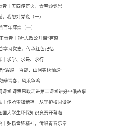
青春｜五四传薪火，青春颂党恩
诞，我想对党说（一）
栏|百年辉煌（一）
·正青春｜观“思政公开课”有感
栏|学习党史，传承红色记忆
年｜求学、求是、求行
年|“辉煌一百载，山河锦绣灿烂”
|激辩青春，风采争鸣
同课堂|课程思政走进第二课堂讲好中俄故事
动｜传承雷锋精神，从守护校园做起
全国大学生环保知识竞赛开幕啦
会｜弘扬雷锋精神，传唱青春乐章