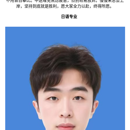
不用盲目攀比。中途难免焦虑疲惫，但别轻易放弃。慢慢来总会上
岸，坚持到底就是胜利，愿大家全力以赴，终得所愿。
日语专业