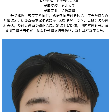
专业班级：商务英语22001
录取院校：河北大学
录取专业：英语笔译
升学建议：
夯实专八词汇，熟记热词与时政短语。每天坚持英汉
互译练习，精读真题掌握句式转换。积累
政经
、
文学
、
思辨等
各类题
材表达，
及时
复盘译文修正语病。勤练手写提速，把控答题时长。背
诵固定译法与句式，多看外刊译文培养语感，稳住基础稳步提分。