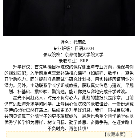
姓名：代雨欣
专业班级：日语22004
录取院校：京都情报大学院大学
录取专业：ERP
升学建议：首先明确目标院校的课程侧重与专业方向，确保与你
的规划匹配；入学前重点查漏补缺核心课程（如编程、数学），避免
开学后吃力。同时提前准备面试与研究计划书，用实践经历证明你的
潜力。另外，主动联系学长学姐或教授，获取真实信息与建议。早规
划、补基础、攒经验、勤沟通，能让你更从容地完成升学过渡。
星光不问赶路人，时光不负有心人。此刻的捷报只是序章，目前
仍有远赴海外求学的同学，正静候心仪院校的录取佳音，一份份满载
期待的offer已然在路上。后续更多升学好消息，我们一同拭目以待，
共同见证属于外院学子的更多璀璨绽放。最后也希望全院学弟学妹以
优秀学长学姐为榜样，树立目标、勤学善思、奋勇争先，在逐梦路上
不负时光、再创佳绩！
【
收藏本页
】