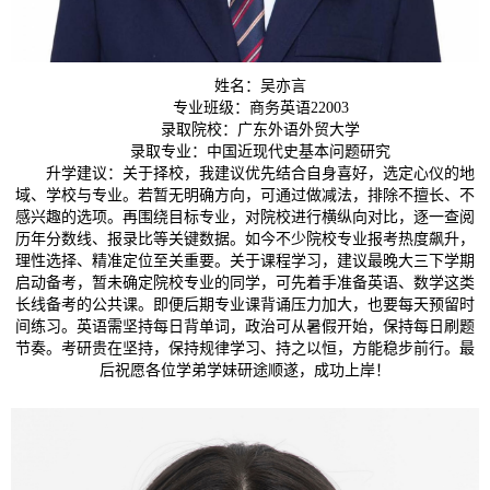
姓名：吴亦言
专业班级：商务英语22003
录取院校：广东外语外贸大学
录取专业：中国近现代史基本问题研究
升学建议：关于择校，我建议优先结合自身喜好，选定心仪的地
域、学校与专业。若暂无明确方向，可通过做减法，排除不擅长、不
感兴趣的选项。再围绕目标专业，对院校进行横纵向对比，逐一查阅
历年分数线、报录比等关键数据。如今不少院校专业报考热度飙升，
理性选择、精准定位至关重要。关于课程学习，建议最晚大三下学期
启动备考，暂未确定院校专业的同学，可先着手准备英语、数学这类
长线备考的公共课。即便后期专业课背诵压力加大，也要每天预留时
间练习。英语需坚持每日背单词，政治可从暑假开始，保持每日刷题
节奏。考研贵在坚持，保持规律学习、持之以恒，方能稳步前行。最
后祝愿各位学弟学妹研途顺遂，成功上岸！