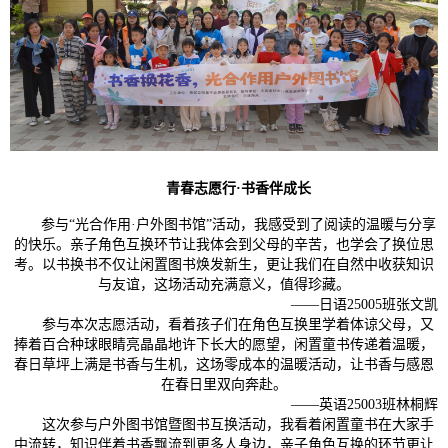
青春志愿行·书香伴成长
参与“光合作用·户外图书馆”活动，我感受到了阅读的温暖与分享
的快乐。亲子角色互换环节让我体会到父母的辛苦，也学会了换位思
考。以书换书不仅让闲置图书焕发新生，更让我们在自然中收获知识
与友谊，这场活动充满意义，值得珍藏。
——日语25005班张文凯
参与本次志愿活动，看着孩子们在角色互换里学着体谅父母，又
捧着百合种球眼睛亮晶晶地许下长大的愿望，闲置童书传递着温暖，
春日草坪上满是书香与生机，这场零成本的温暖活动，让书香与感恩
在春日里双向奔赴。
——英语25003班林桐辉
这次参与户外图书馆暨图书互换活动，我看着闲置童书在大家手
中流转，知识伴着书香飘流到更多人身边，亲子角色互换的环节更让