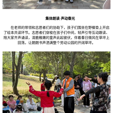
集体朗读
·
声动春光
在老师的带领和志愿者们的协助下，孩子们围坐在野餐垫上开启
了绘本共读环节。志愿者们穿梭在孩子们中间，轻声引导互动跟读、
陪大家齐声诵读，清脆稚嫩的童声此起彼伏，伴着春日微风在草坪上
回荡，让朗朗书声洒满整个劳动公园的开阔草坪。