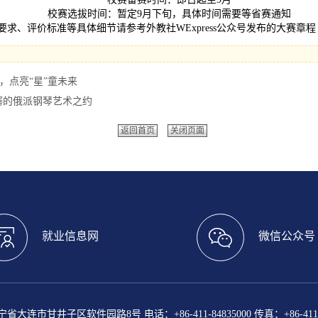
校赛选拔时间：暂定9月下旬，具体时间需要等省赛通知
求、评价标准等具体细节请参考外教社WExpress公众号发布的大赛章程
，点亮“星”童未来
骞的俄派钢琴艺术之约
返回首页
关闭页面
就业信息网
微信公众号
大连市甘井子区软件园路8号 电话：+86-411-84835000 传真：+86-411-8