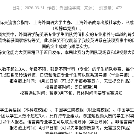
日期：2026-03-31 作者：外国语学院 来源： 浏览量：
472
国际交流协会指导、上海外国语大学主办、上海外语教育出版社承办，已成功
（即榜单竞赛）。
视频大赛中，外国语学院英语专业学生团队凭借扎实的专业素养与卓越的跨
最终斩获国家级特等奖。此次获奖不仅刷新了我校英语系在该项赛事中的
面的突出成效与雄厚实力。
生跨文化能力大赛章程已于近日发布，本届比赛分为团队现场赛和短视频大
人数不超过3人，年级不限，鼓励不同学科（专业）的学生组队参赛，每个
可以联系吴玲涛老师。日语和俄语专业学生可以联系班导师（学业导师）
报名截止时间：4月15日前（可以先申报参赛意向，无需提交作品）
校赛备赛时间：即日起至9月
校赛选拔时间：暂定9月下旬，具体时间需要等省赛通知
学生英语组（本科院校组）、中国学生院校组（职业院校组）、中国学生
个团队学生人数不超过3人，允许跨专业组队，参加短视频大赛的学生不得
可以个人报名。语言类专业学生可以联系班导师（学业导师）。非语言类
报名截止时间：4月15日前（可以先申报参赛意向，无需提交作品）
校赛备赛时间：即日起至9月