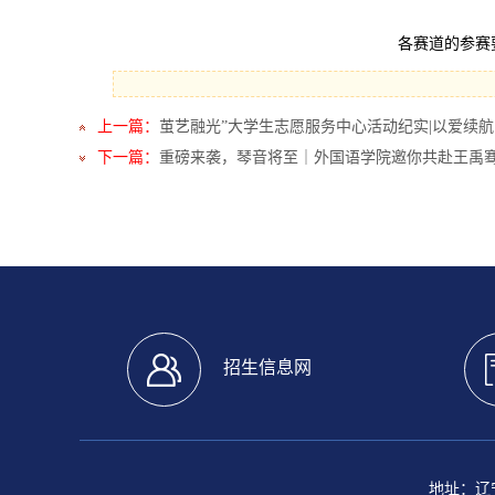
各赛道的参赛要
上一篇：
茧艺融光”大学生志愿服务中心活动纪实|以爱续航
下一篇：
重磅来袭，琴音将至｜外国语学院邀你共赴王禹
招生信息网
地址：辽宁省