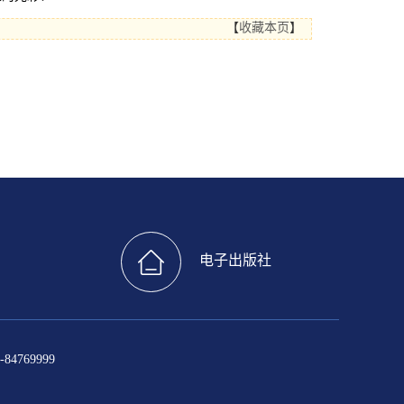
【
收藏本页
】
电子出版社
4769999