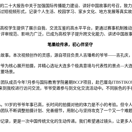
党的二十大报告中关于加强国际传播能力建设、讲好中国故事的号召，致
通过短视频形式，记录个人生活、校园学习、家乡文化、地方发展等真实故
为高校学生提供了展示自我、交流互鉴的高水平平台，更通过赛事机制推
、评审规范、影响力广泛，已成为高校学子提升跨文化能力、讲述中国故
笔墨绘传承，初心伴坚守
后故事。本次视频创作的灵感，源自项目负责人吉璠希的爷爷——吉孔庆
爷爷为核心展开拍摄，并精心选址大连多个极具意境与代表性的景点—大
重要场景。
成员今年7月参与国际教育学院暑期BCCP项目，赴巴厘岛ITBSTIKO
来到我校进行访问交流，爷爷受邀参与到文化交流活动中。不同肤色的手
。
。93岁的爷爷年事已高，长时间的拍摄对他的体力是不小的考验。但令
助团队不断调整拍摄计划、完善细节，用耐心与坚持攻克了一个又一个难
的记录，更是一次中国传统文化的生动传递。我们希望通过镜头，让更多