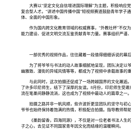
大赛以“坚定文化自信增进国际理解”为主题，积极响应
复合型人才。“讲述中国传播中国”短视频赛道鼓励青年学子
体、全面的中国形象。
作为国内跨文化教育领域的权威赛事，“外教社杯”不仅
能力建设、促进文明交流互鉴贡献青年力量。赛事组织严谨
一部优秀的视频作品，往往藏着一段值得细细诉说的幕
为了将爷爷与书法的动人故事细腻地呈现，团队决定以
幽雅致、漫街的异域风情等等，都成为了视频中承载故事的
与此同时，这次拍摄还促成了一场跨越国界的文化邂逅。团队
了许多印尼师生，结下了深厚的友谊。8月份，印尼师生受邀
流在笔墨间静静流淌，这也成为了视频中最动人的篇章之一
拍摄之路并非一帆风顺，些许波折更显团队的坚守与初心
爷爷也始终保持着饱满的热情，积极配合拍摄。指导教师帮
《墨韵留香，四海同源》，不仅是对一位老者书法人生
子之心，去见证不同国家青年因文化而结缘的温暖瞬间。