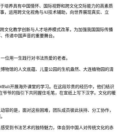
力于培养具有中国情怀、国际视野和跨文化交际能力的高素质
事，运用跨文化视角与AI技术辅助，向世界展现真实、立
动跨文化教学创新与人才培养模式改革，为加强我国国际传播
事、传递中国声音的重要舞台。
，一位用一生践行对书法热爱的老者。
连博物馆的人文底蕴、儿童公园的生机盎然、大连植物园的清
MBali开展海外课堂的学习。在这段珍贵的经历中，他们结识
在爷爷的指引下共同握住毛笔，在宣纸上写下汉字。文化的暖
人动容的是，面对这些困难，团队成员彼此扶持、分工协作，
题。
人感受到书法艺术的独特魅力，体会到中国人对传统文化的赤