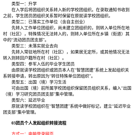
类型一：升学
在入学后将团组织关系转入新的学校团组织。在录取通知书收到
之前，学生团员团组织关系暂时保留在原就读学校团组织。
类型二：已落实工作单位（含自主创业）
先转入工作单位团组织，尚未建立团组织的，则转入单位所在地
村（社区），特殊情况无法转入的，则转入单位所在乡镇（街道）其
中的“流动团员团支部”。
类型三：未落实就业去向
先转入常驻地所在村（社区），如果居无定所，或其他情况无法
转入则转回户籍所在村（社区）。
类型四：参军入伍的毕业学生团员
由原就读学校团组织或团员本人在“智慧团建”系统上发起组织关
系转接申请，转出原因为“转往特殊单位团组织”。
类型五：出国（境）学习生活
可由出国（境）前所属学校团组织保留团员组织关系，编入“出国
（境）学习研究团员团支部”集中管理。
类型六：延迟毕业
原就读学校团组织在“智慧团建”系统中做好标记，建立“延迟毕业
团支部”集中管理。
03团员个人发起组织转接流程
方式一：电脑登录网页