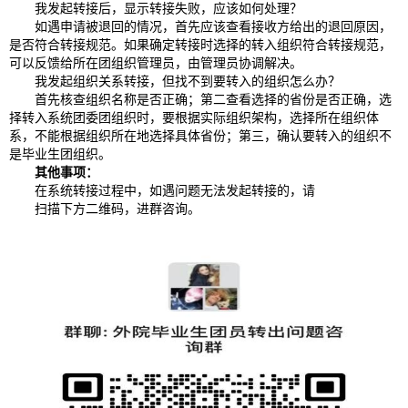
我发起转接后，显示转接失败，应该如何处理？
如遇申请被退回的情况，首先应该查看接收方给出的退回原因，
是否符合转接规范。如果确定转接时选择的转入组织符合转接规范，
可以反馈给所在团组织管理员，由管理员协调解决。
我发起组织关系转接，但找不到要转入的组织怎么办？
首先核查组织名称是否正确；第二查看选择的省份是否正确，选
择转入系统团委团组织时，要根据实际组织架构，选择所在组织体
系，不能根据组织所在地选择具体省份；第三，确认要转入的组织不
是毕业生团组织。
其他事项：
在系统转接过程中，如遇问题无法发起转接的，请
扫描下方二维码，进群咨询。