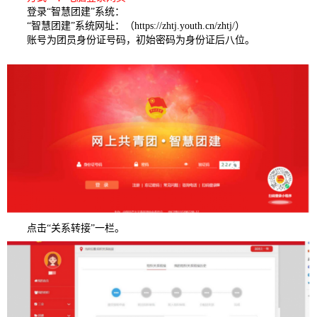
登录“智慧团建”系统：
“智慧团建”系统网址：（https://zhtj.youth.cn/zhtj/）
账号为团员身份证号码，初始密码为身份证后八位。
点击“关系转接”一栏。