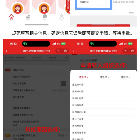
规范填写相关信息，确定信息无误后即可提交申请，等待审批。