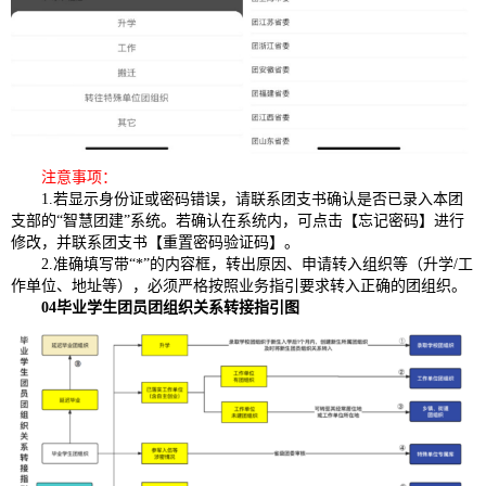
注意事项：
1.若显示身份证或密码错误，请联系团支书确认是否已录入本团
支部的“智慧团建”系统。若确认在系统内，可点击【忘记密码】进行
修改，并联系团支书【重置密码验证码】。
2.准确填写带“*”的内容框，转出原因、申请转入组织等（升学/工
作单位、地址等），必须严格按照业务指引要求转入正确的团组织。
04毕业学生团员团组织关系转接指引图