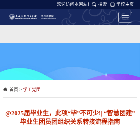
欢迎访问本网站！
搜索
学校主页
Toggle
navigati
首页
>
学工党团
​@2025届毕业生，此项“毕”不可少!| “智慧团建”
毕业生团员团组织关系转接流程指南