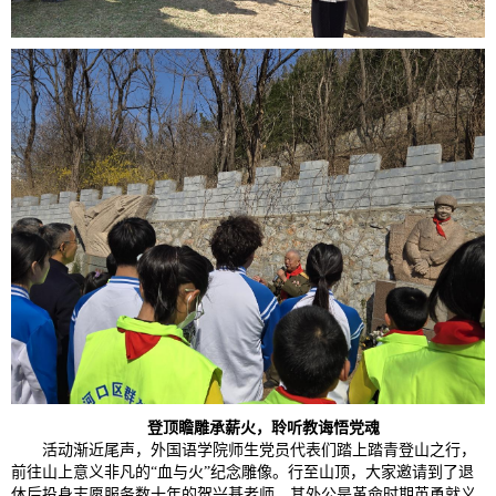
登顶瞻雕承薪火，聆听教诲悟党魂
活动渐近尾声，外国语学院师生党员代表们踏上踏青登山之行，
前往山上意义非凡的“血与火”纪念雕像。行至山顶，大家邀请到了退
休后投身志愿服务数十年的贺兴基老师，其外公是革命时期英勇就义