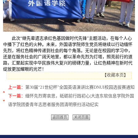
此次“继先辈遗志承红色基因做时代先锋”主题活动，在每个人心
中播下了红色的火种。未来，外国语学院师生党员将继续以行动缅怀
先烈，将红色精神传递到社会的每个角落。无论是在校园的学习中，
还是在服务社会的广阔天地里，都以革命先烈为灯塔，照亮前行的道
路，汇聚起实现中华民族伟大复兴的磅礴力量，让红色精神在新时代
绽放更加耀眼的光芒！
【
收藏本页
】
上一篇：
第30届“21世纪杯”全国英语演讲比赛DNUI校园选拔赛通知
下一篇：
缅怀先烈寄哀思，砥砺前行践初心|大连东软信息学院外国
语学院团委青年志愿者服务团清明祭扫活动纪实
返回首页
关闭页面