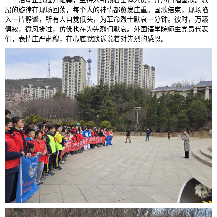
活动正式拉开帷幕，主持人引领着全体人员，齐声高唱国歌。激
昂的旋律在现场回荡，每个人的神情都愈发庄重。国歌结束，现场陷
入一片静谧，所有人自觉低头，为革命烈士默哀一分钟。彼时，万籁
俱寂，微风拂过，仿佛也在为先烈们默哀。外国语学院师生党员代表
们，表情庄严肃穆，在心底默默诉说着对先烈的感恩。