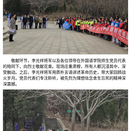
敬献环节，李光祥将军以及各位领导在外国语学院师生党员代表
的陪同下，向烈士敬献花束。现场庄重肃穆，所有人都沉浸其中，深
受触动。之后，李光祥将军用质朴言语讲述革命历史，带大家回顾战
火岁月。党员代表们专注聆听，被先烈为理想信念舍生忘死的精神深
深震撼。