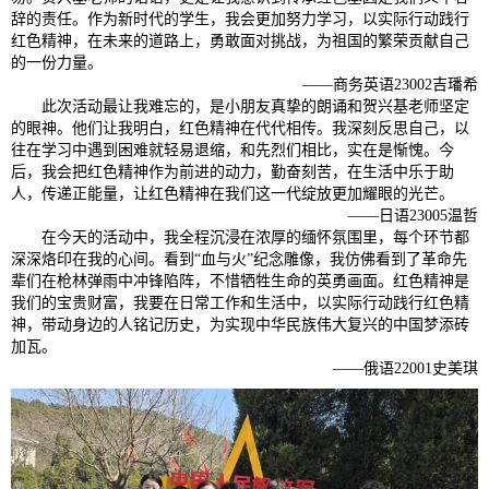
辞的责任。作为新时代的学生，我会更加努力学习，以实际行动践行
红色精神，在未来的道路上，勇敢面对挑战，为祖国的繁荣贡献自己
的一份力量。
——商务英语23002吉璠希
此次活动最让我难忘的，是小朋友真挚的朗诵和贺兴基老师坚定
的眼神。他们让我明白，红色精神在代代相传。我深刻反思自己，以
往在学习中遇到困难就轻易退缩，和先烈们相比，实在是惭愧。今
后，我会把红色精神作为前进的动力，勤奋刻苦，在生活中乐于助
人，传递正能量，让红色精神在我们这一代绽放更加耀眼的光芒。
——日语23005温哲
在今天的活动中，我全程沉浸在浓厚的缅怀氛围里，每个环节都
深深烙印在我的心间。看到“血与火”纪念雕像，我仿佛看到了革命先
辈们在枪林弹雨中冲锋陷阵，不惜牺牲生命的英勇画面。红色精神是
我们的宝贵财富，我要在日常工作和生活中，以实际行动践行红色精
神，带动身边的人铭记历史，为实现中华民族伟大复兴的中国梦添砖
加瓦。
——俄语22001史美琪