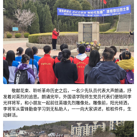
敬献花束、聆听革命历史之后，一名少先队员代表大声朗诵，抒
发着对英烈的追思。朗诵完毕，外国语学院师生党员代表们便陪同李
光祥将军，和小朋友一起前往英雄先烈雕像处。雕像前，阳光倾洒，
李将军从雷锋勤奋学习到无私助人，一一向大家讲述，桩桩件件，生
动鲜活。