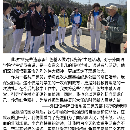
此次“继先辈遗志承红色基因做时代先锋”主题活动，对于外国语
学院学生党员来说，是一次意义非凡的精神洗礼。通过参与活动，他
们深刻领悟到革命先烈的伟大精神，更加坚定了理想信念。
作为一名共产党员，参与此次大连英雄纪念公园的祭扫活动，我
深受触动。这不仅是对学生的一次深刻教育，更是对我教育理念的一
次洗礼。在今后的教学工作中，我要将这些宝贵的红色故事融入课
堂，引导学生树立正确的价值观。同时，我也会以更高的标准要求自
己，传承红色精神，为培养担当民族复兴大任的时代新人贡献力量。
——外国语学院日语系第二党支部书记郭清老师
当激昂的国歌响起，我心中涌起一股强烈的自豪感和使命感。在
默哀的那一刻，我仿佛看到了先烈们为了国家和人民，抛头颅、洒热
血的壮烈场景。李光祥将军的讲述，让我明白今天的幸福生活来之不
易。贺兴基老师的话语，更是让我意识到传承红色基因是我们义不容