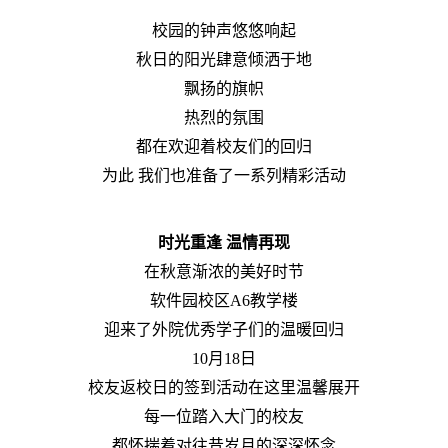
校园的钟声悠悠响起
秋日的阳光肆意倾洒于地
飘扬的旗帜
热烈的氛围
都在欢迎着校友们的回归
为此 我们也准备了一系列精彩活动
时光重逢 温情再现
在秋意渐浓的美好时节
软件园校区A6教学楼
迎来了外院优秀学子们的温暖回归
10月18日
校友返校日的签到活动在这里温馨展开
每一位踏入大门的校友
都怀揣着对往昔岁月的深深怀念