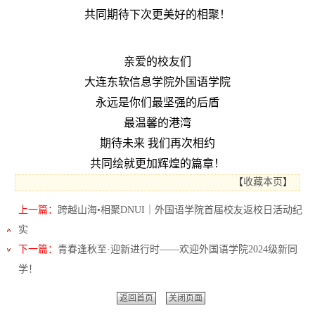
共同期待下次更美好的相聚！
亲爱的校友们
大连东软信息学院外国语学院
永远是你们最坚强的后盾
最温馨的港湾
期待未来 我们再次相约
共同绘就更加辉煌的篇章！
【
收藏本页
】
上一篇：
跨越山海•相聚DNUI｜外国语学院首届校友返校日活动纪
实
下一篇：
青春逢秋至·迎新进行时——欢迎外国语学院2024级新同
学！
返回首页
关闭页面