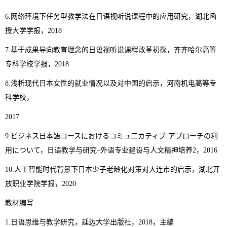
6.网络环境下任务型教学法在日语视听说课程中的应用研究，湖北函
授大学学报，2018
7.基于成果导向教育理念的日语视听说课程改革初探，齐齐哈尔高等
专科学校学报，2018
8.浅析现代日本女性的就业情况以及对中国的启示，河南机电高等专
科学校，
2017
9.ビジネス日本語コースにおけるコミュ二カティブ·アプローチの利
用について，日语教学与研究–外语专业建设与人文精神培养2，2016
10.人工智能时代背景下日本少子老龄化对策对大连市的启示，湖北开
放职业学院学报，2020
教材编写:
1.日语思维与教学研究，延边大学出版社，2018，主编