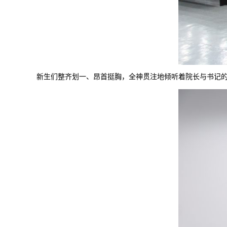
新生们整齐划一、昂首挺胸，全神贯注地倾听着院长与书记