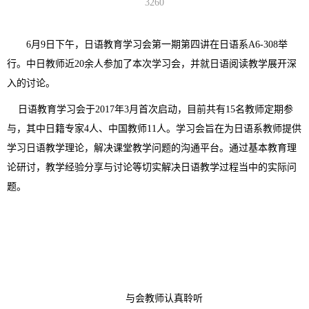
3260
6
月
9
日下午，日语教育学习会第一期第四讲在日语系
A6-308
举
行。中日教师近
20
余人参加了本次学习会，并就日语阅读教学展开深
入的讨论。
日语教育学习会于
2017
年
3
月首次启动，目前共有
15
名教师定期参
与，其中日籍专家
4
人、中国教师
11
人。学习会旨在为日语系教师提供
学习日语教学理论，解决课堂教学问题的沟通平台。通过基本教育理
论研讨，教学经验分享与讨论等切实解决日语教学过程当中的实际问
题。
与会教师认真聆听